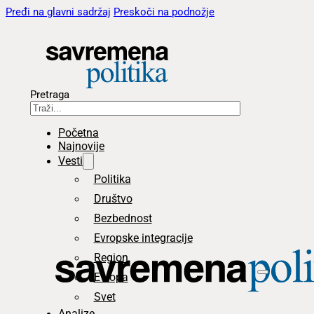
Pređi na glavni sadržaj
Preskoči na podnožje
Pretraga
Početna
Najnovije
Vesti
Politika
Društvo
Bezbednost
Evropske integracije
Region
Evropa
Svet
Analize