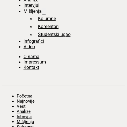
Intervjui
Mišljenja
Kolumne
Komentari
Studentski ugao
Infografici
Video
O nama
Impressum
Kontakt
Početna
Najnovije
Vesti
Analize
Intervjui
Mišljenja
Kolumne