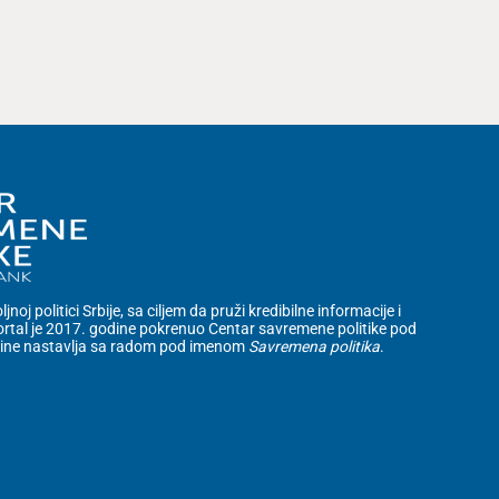
noj politici Srbije, sa ciljem da pruži kredibilne informacije i
rtal je 2017. godine pokrenuo Centar savremene politike pod
dine nastavlja sa radom pod imenom
Savremena politika
.