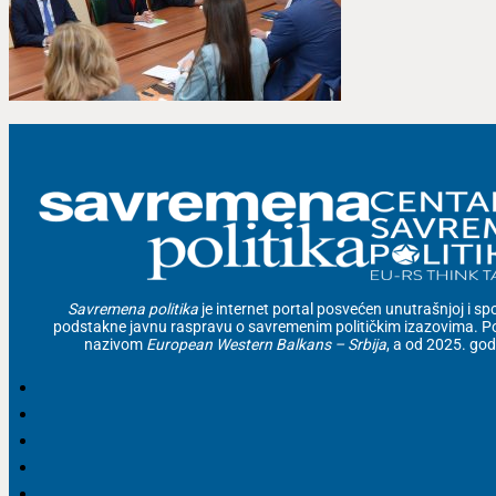
Savremena politika
je internet portal posvećen unutrašnjoj i spolj
podstakne javnu raspravu o savremenim političkim izazovima. Po
nazivom
European Western Balkans – Srbija
, a od 2025. go