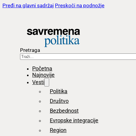
Pređi na glavni sadržaj
Preskoči na podnožje
Pretraga
Početna
Najnovije
Vesti
Politika
Društvo
Bezbednost
Evropske integracije
Region