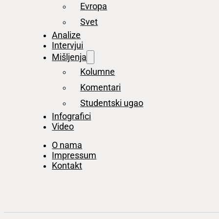
Evropa
Svet
Analize
Intervjui
Mišljenja
Kolumne
Komentari
Studentski ugao
Infografici
Video
O nama
Impressum
Kontakt