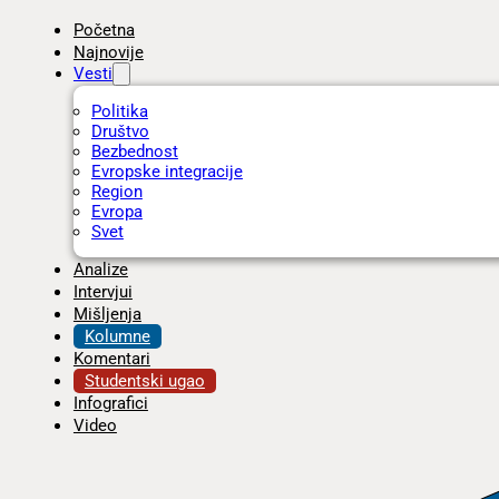
Početna
Najnovije
Vesti
Politika
Društvo
Bezbednost
Evropske integracije
Region
Evropa
Svet
Analize
Intervjui
Mišljenja
Kolumne
Komentari
Studentski ugao
Infografici
Video