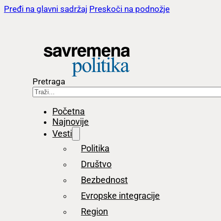
Pređi na glavni sadržaj
Preskoči na podnožje
Pretraga
Početna
Najnovije
Vesti
Politika
Društvo
Bezbednost
Evropske integracije
Region