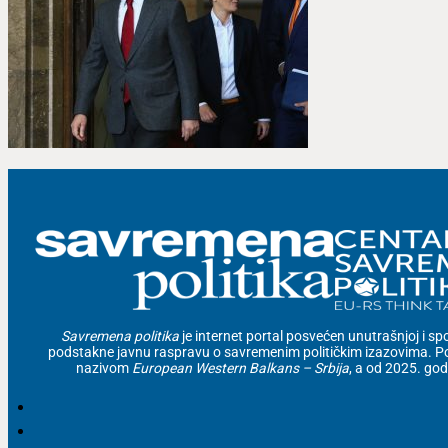
Savremena politika
je internet portal posvećen unutrašnjoj i spolj
podstakne javnu raspravu o savremenim političkim izazovima. Po
nazivom
European Western Balkans – Srbija
, a od 2025. go