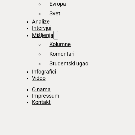
Evropa
Svet
Analize
Intervjui
Mišljenja
Kolumne
Komentari
Studentski ugao
Infografici
Video
O nama
Impressum
Kontakt