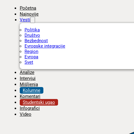
Početna
Najnovije
Vesti
Politika
Društvo
Bezbednost
Evropske integracije
Region
Evropa
Svet
Analize
Intervjui
Mišljenja
Kolumne
Komentari
Studentski ugao
Infografici
Video