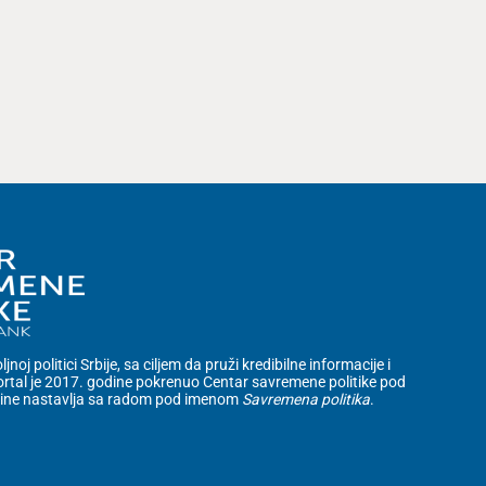
noj politici Srbije, sa ciljem da pruži kredibilne informacije i
rtal je 2017. godine pokrenuo Centar savremene politike pod
dine nastavlja sa radom pod imenom
Savremena politika
.