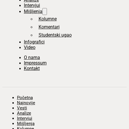
Intervjui
Mišljenja
Kolumne
Komentari
Studentski ugao
Infografici
Video
O nama
Impressum
Kontakt
Početna
Najnovije
Vesti
Analize
Intervjui
Mišljenja
Kolumne