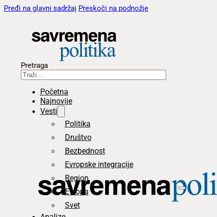
Pređi na glavni sadržaj
Preskoči na podnožje
Pretraga
Početna
Najnovije
Vesti
Politika
Društvo
Bezbednost
Evropske integracije
Region
Evropa
Svet
Analize