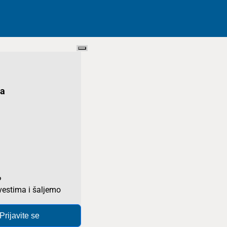
ka
?
estima i šaljemo
Prijavite se