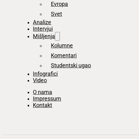
Evropa
Svet
Analize
Intervjui
Mišljenja
Kolumne
Komentari
Studentski ugao
Infografici
Video
O nama
Impressum
Kontakt