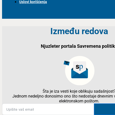
Uslovi korišćenja
Između redova
Njuzleter portala Savremena politi
Šta je iza vesti koje oblikuju sadašnjost
Jednom nedeljno donosimo ono što nedostaje dnevnim v
elektronskom poštom.