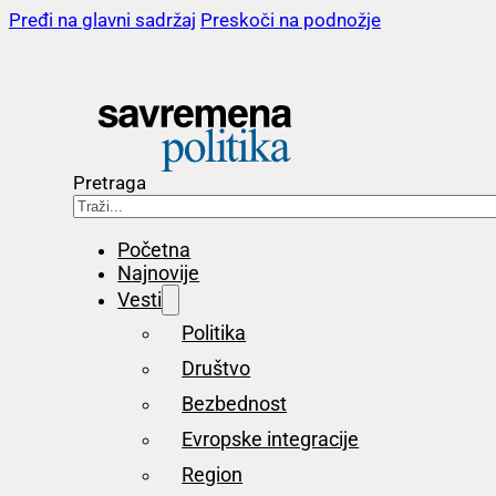
Pređi na glavni sadržaj
Preskoči na podnožje
Pretraga
Početna
Najnovije
Vesti
Politika
Društvo
Bezbednost
Evropske integracije
Region