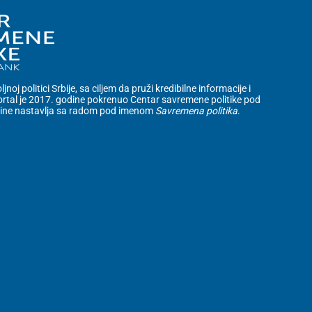
noj politici Srbije, sa ciljem da pruži kredibilne informacije i
rtal je 2017. godine pokrenuo Centar savremene politike pod
dine nastavlja sa radom pod imenom
Savremena politika
.