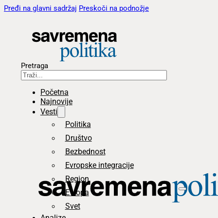
Pređi na glavni sadržaj
Preskoči na podnožje
Pretraga
Početna
Najnovije
Vesti
Politika
Društvo
Bezbednost
Evropske integracije
Region
Evropa
Svet
Analize