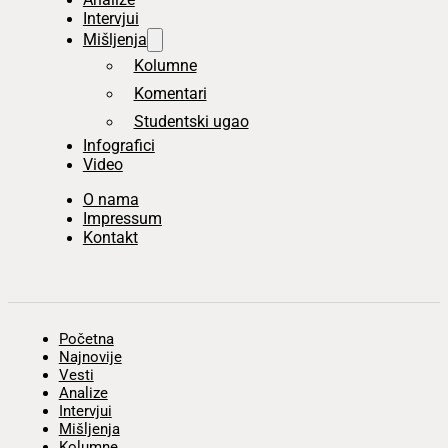
Intervjui
Mišljenja
Kolumne
Komentari
Studentski ugao
Infografici
Video
O nama
Impressum
Kontakt
Početna
Najnovije
Vesti
Analize
Intervjui
Mišljenja
Kolumne