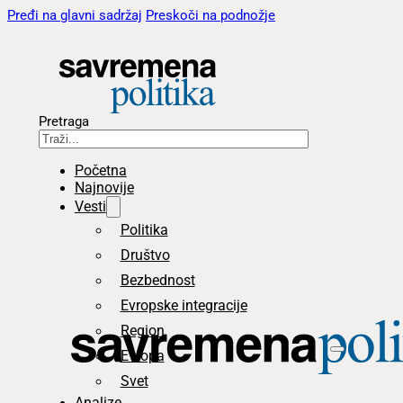
Pređi na glavni sadržaj
Preskoči na podnožje
Pretraga
Početna
Najnovije
Vesti
Politika
Društvo
Bezbednost
Evropske integracije
Region
Evropa
Svet
Analize