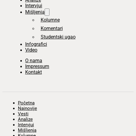
Intervjui
Mišljenja
Kolumne
Komentari
Studentski ugao
Infografici
Video
O nama
Impressum
Kontakt
Početna
Najnovije
Vesti
Analize
Intervjui
Mišljenja
Kolumne