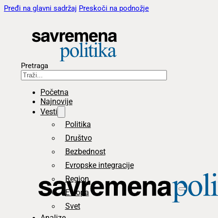
Pređi na glavni sadržaj
Preskoči na podnožje
Pretraga
Početna
Najnovije
Vesti
Politika
Društvo
Bezbednost
Evropske integracije
Region
Evropa
Svet
Analize