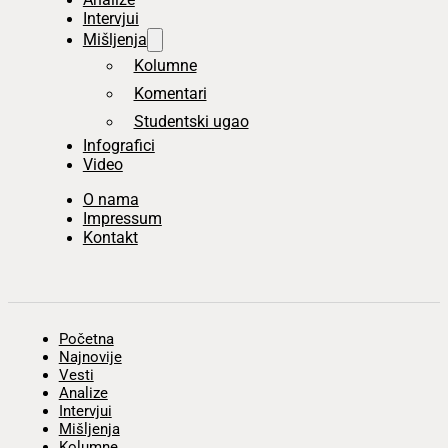
Intervjui
Mišljenja
Kolumne
Komentari
Studentski ugao
Infografici
Video
O nama
Impressum
Kontakt
Početna
Najnovije
Vesti
Analize
Intervjui
Mišljenja
Kolumne