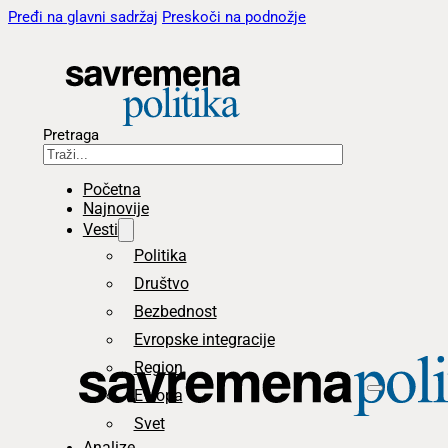
Pređi na glavni sadržaj
Preskoči na podnožje
Pretraga
Početna
Najnovije
Vesti
Politika
Društvo
Bezbednost
Evropske integracije
Region
Evropa
Svet
Analize