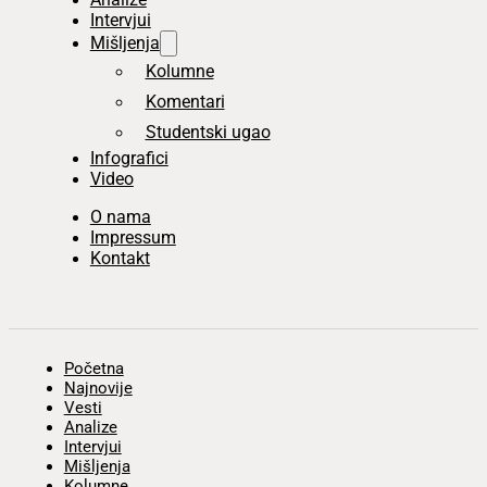
Intervjui
Mišljenja
Kolumne
Komentari
Studentski ugao
Infografici
Video
O nama
Impressum
Kontakt
Početna
Najnovije
Vesti
Analize
Intervjui
Mišljenja
Kolumne