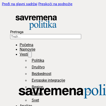
Pređi na glavni sadržaj
Preskoči na podnožje
Pretraga
Početna
Najnovije
Vesti
Politika
Društvo
Bezbednost
Evropske integracije
Region
Evropa
Svet
Analize