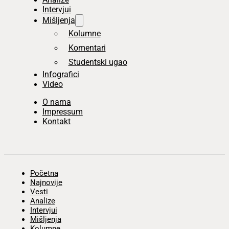
Intervjui
Mišljenja
Kolumne
Komentari
Studentski ugao
Infografici
Video
O nama
Impressum
Kontakt
Početna
Najnovije
Vesti
Analize
Intervjui
Mišljenja
Kolumne