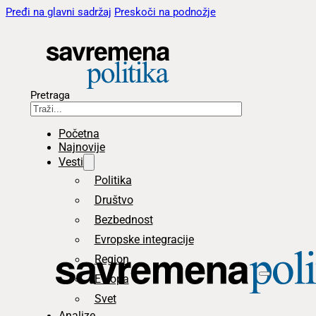
Pređi na glavni sadržaj
Preskoči na podnožje
Pretraga
Početna
Najnovije
Vesti
Politika
Društvo
Bezbednost
Evropske integracije
Region
Evropa
Svet
Analize