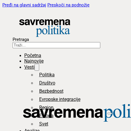
Pređi na glavni sadržaj
Preskoči na podnožje
Pretraga
Početna
Najnovije
Vesti
Politika
Društvo
Bezbednost
Evropske integracije
Region
Evropa
Svet
Analize