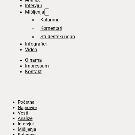
Intervjui
Mišljenja
Kolumne
Komentari
Studentski ugao
Infografici
Video
O nama
Impressum
Kontakt
Početna
Najnovije
Vesti
Analize
Intervjui
Mišljenja
Kolumne