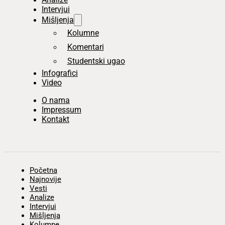
Intervjui
Mišljenja
Kolumne
Komentari
Studentski ugao
Infografici
Video
O nama
Impressum
Kontakt
Početna
Najnovije
Vesti
Analize
Intervjui
Mišljenja
Kolumne