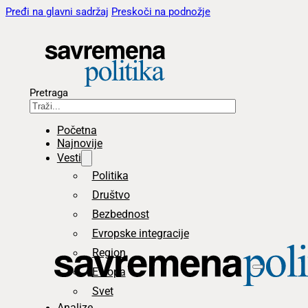
Pređi na glavni sadržaj
Preskoči na podnožje
Pretraga
Početna
Najnovije
Vesti
Politika
Društvo
Bezbednost
Evropske integracije
Region
Evropa
Svet
Analize