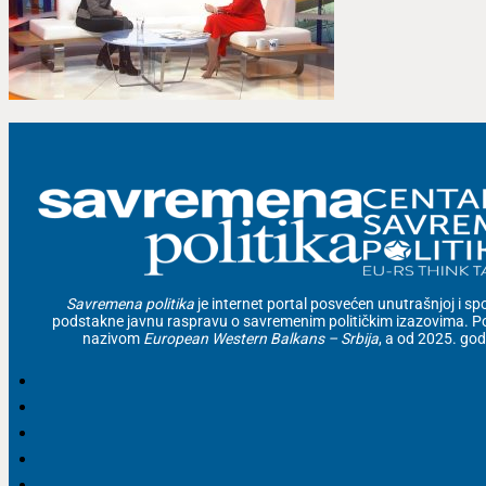
Savremena politika
je internet portal posvećen unutrašnjoj i spolj
podstakne javnu raspravu o savremenim političkim izazovima. Po
nazivom
European Western Balkans – Srbija
, a od 2025. go