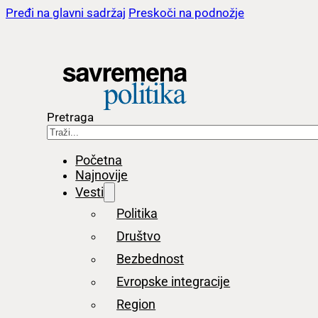
Pređi na glavni sadržaj
Preskoči na podnožje
Pretraga
Početna
Najnovije
Vesti
Politika
Društvo
Bezbednost
Evropske integracije
Region