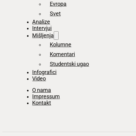
Evropa
Svet
Analize
Intervjui
Mišljenja
Kolumne
Komentari
Studentski ugao
Infografici
Video
O nama
Impressum
Kontakt