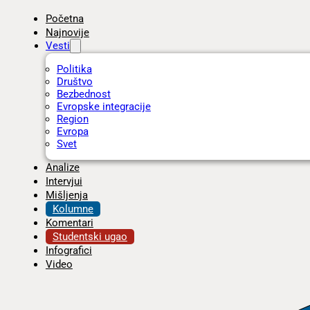
Početna
Najnovije
Vesti
Politika
Društvo
Bezbednost
Evropske integracije
Region
Evropa
Svet
Analize
Intervjui
Mišljenja
Kolumne
Komentari
Studentski ugao
Infografici
Video