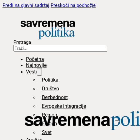
Pređi na glavni sadržaj
Preskoči na podnožje
Pretraga
Početna
Najnovije
Vesti
Politika
Društvo
Bezbednost
Evropske integracije
Region
Evropa
Svet
Analize