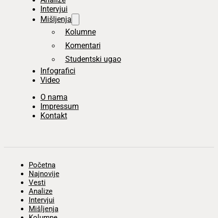
Intervjui
Mišljenja
Kolumne
Komentari
Studentski ugao
Infografici
Video
O nama
Impressum
Kontakt
Početna
Najnovije
Vesti
Analize
Intervjui
Mišljenja
Kolumne