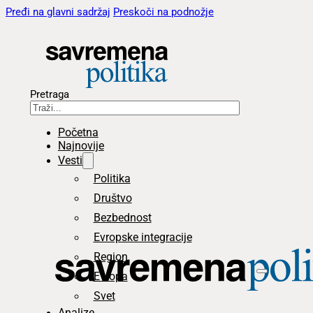
Pređi na glavni sadržaj
Preskoči na podnožje
Pretraga
Početna
Najnovije
Vesti
Politika
Društvo
Bezbednost
Evropske integracije
Region
Evropa
Svet
Analize