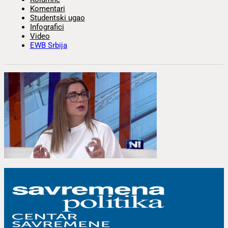
Komentari
Studentski ugao
Infografici
Video
EWB Srbija