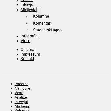
Intervjui
Mišljenja
Kolumne
Komentari
Studentski ugao
Infografici
Video
O nama
Impressum
Kontakt
Početna
Najnovije
Vesti
Analize
Intervjui
Mišljenja
Kolumne