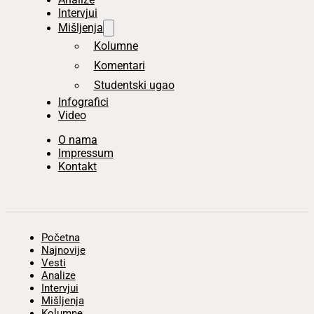
Intervjui
Mišljenja
Kolumne
Komentari
Studentski ugao
Infografici
Video
O nama
Impressum
Kontakt
Početna
Najnovije
Vesti
Analize
Intervjui
Mišljenja
Kolumne