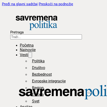
Pređi na glavni sadržaj
Preskoči na podnožje
Pretraga
Početna
Najnovije
Vesti
Politika
Društvo
Bezbednost
Evropske integracije
Region
Evropa
Svet
Analize