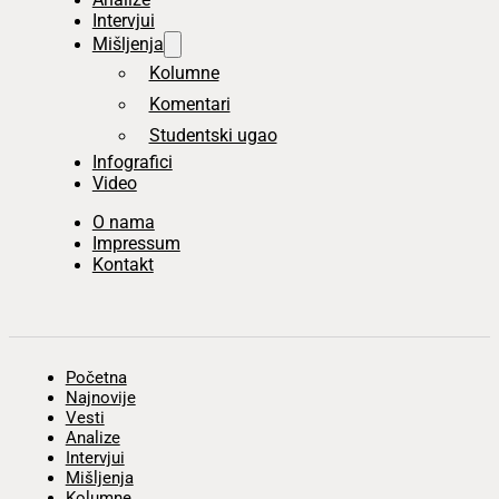
Intervjui
Mišljenja
Kolumne
Komentari
Studentski ugao
Infografici
Video
O nama
Impressum
Kontakt
Početna
Najnovije
Vesti
Analize
Intervjui
Mišljenja
Kolumne