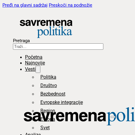
Pređi na glavni sadržaj
Preskoči na podnožje
Pretraga
Početna
Najnovije
Vesti
Politika
Društvo
Bezbednost
Evropske integracije
Region
Evropa
Svet
Analize