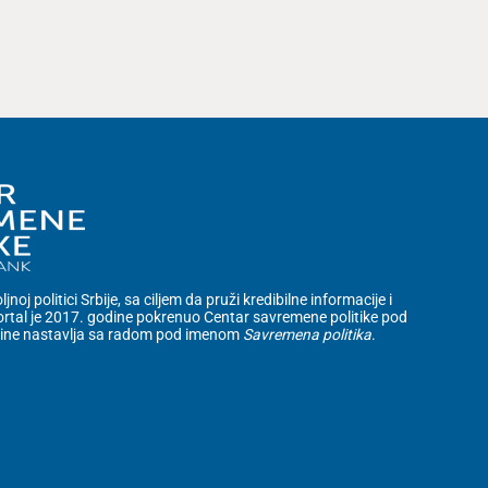
noj politici Srbije, sa ciljem da pruži kredibilne informacije i
rtal je 2017. godine pokrenuo Centar savremene politike pod
dine nastavlja sa radom pod imenom
Savremena politika
.