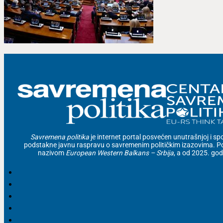
Savremena politika
je internet portal posvećen unutrašnjoj i spolj
podstakne javnu raspravu o savremenim političkim izazovima. Po
nazivom
European Western Balkans – Srbija
, a od 2025. go