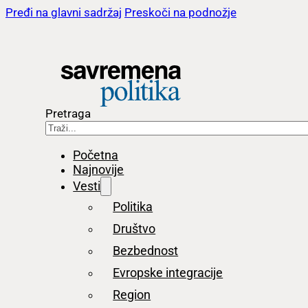
Pređi na glavni sadržaj
Preskoči na podnožje
Pretraga
Početna
Najnovije
Vesti
Politika
Društvo
Bezbednost
Evropske integracije
Region