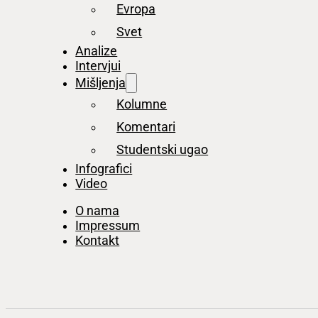
Evropa
Svet
Analize
Intervjui
Mišljenja
Kolumne
Komentari
Studentski ugao
Infografici
Video
O nama
Impressum
Kontakt