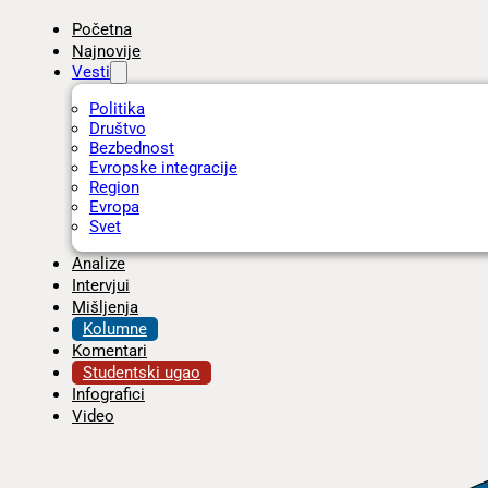
Početna
Najnovije
Vesti
Politika
Društvo
Bezbednost
Evropske integracije
Region
Evropa
Svet
Analize
Intervjui
Mišljenja
Kolumne
Komentari
Studentski ugao
Infografici
Video