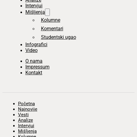
Intervjui
Mišljenja
Kolumne
Komentari
Studentski ugao
Infografici
Video
O nama
Impressum
Kontakt
Početna
Najnovije
Vesti
Analize
Intervjui
Mišljenja
Kolumne