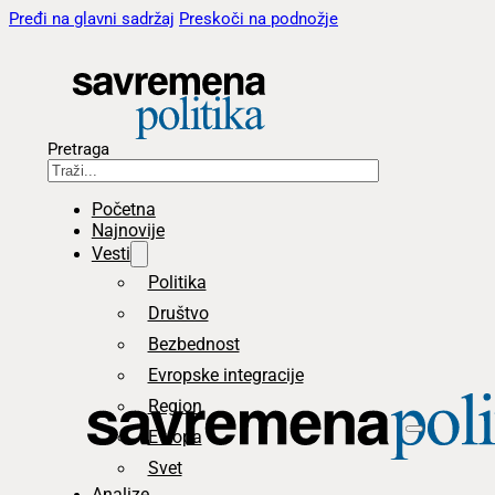
Pređi na glavni sadržaj
Preskoči na podnožje
Pretraga
Početna
Najnovije
Vesti
Politika
Društvo
Bezbednost
Evropske integracije
Region
Evropa
Svet
Analize