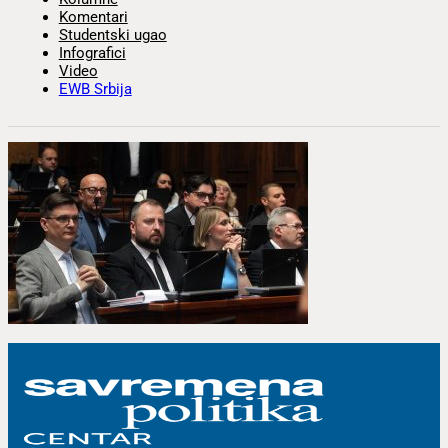
Komentari
Studentski ugao
Infografici
Video
EWB Srbija