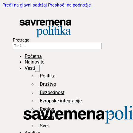
Pređi na glavni sadržaj
Preskoči na podnožje
Pretraga
Početna
Najnovije
Vesti
Politika
Društvo
Bezbednost
Evropske integracije
Region
Evropa
Svet
Analize