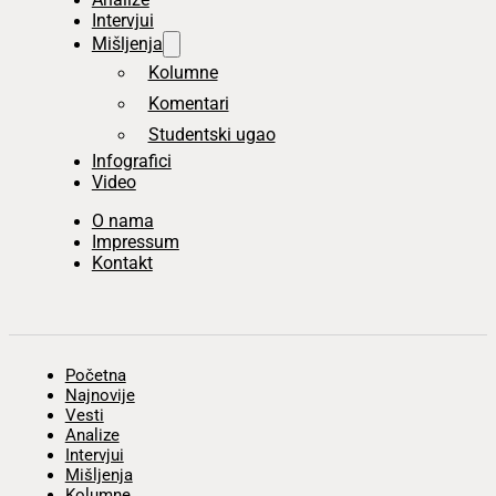
Intervjui
Mišljenja
Kolumne
Komentari
Studentski ugao
Infografici
Video
O nama
Impressum
Kontakt
Početna
Najnovije
Vesti
Analize
Intervjui
Mišljenja
Kolumne