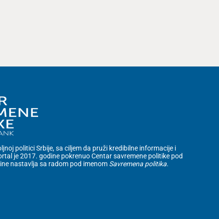
noj politici Srbije, sa ciljem da pruži kredibilne informacije i
rtal je 2017. godine pokrenuo Centar savremene politike pod
dine nastavlja sa radom pod imenom
Savremena politika
.