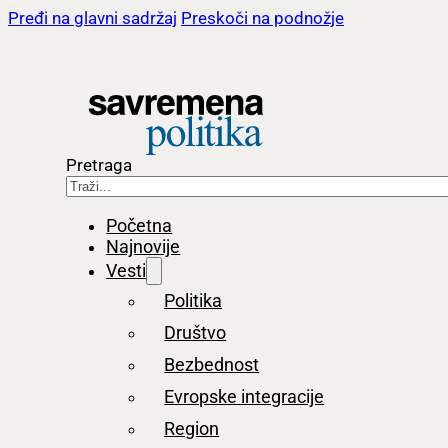
Pređi na glavni sadržaj
Preskoči na podnožje
Pretraga
Početna
Najnovije
Vesti
Politika
Društvo
Bezbednost
Evropske integracije
Region