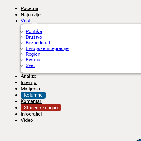
Početna
Najnovije
Vesti
Politika
Društvo
Bezbednost
Evropske integracije
Region
Evropa
Svet
Analize
Intervjui
Mišljenja
Kolumne
Komentari
Studentski ugao
Infografici
Video