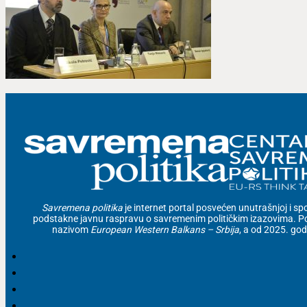
Savremena politika
je internet portal posvećen unutrašnjoj i spolj
podstakne javnu raspravu o savremenim političkim izazovima. Po
nazivom
European Western Balkans – Srbija
, a od 2025. go