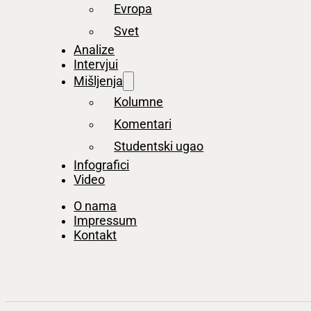
Evropa
Svet
Analize
Intervjui
Mišljenja
Kolumne
Komentari
Studentski ugao
Infografici
Video
O nama
Impressum
Kontakt