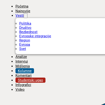
Početna
Najnovije
Vesti
Politika
Društvo
Bezbednost
Evropske integracije
Region
Evropa
Svet
Analize
Intervjui
Mišljenja
Kolumne
Komentari
Studentski ugao
Infografici
Video