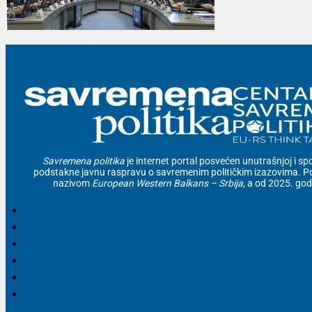
Savremena politika
je internet portal posvećen unutrašnjoj i spolj
podstakne javnu raspravu o savremenim političkim izazovima. Po
nazivom
European Western Balkans – Srbija
, a od 2025. go