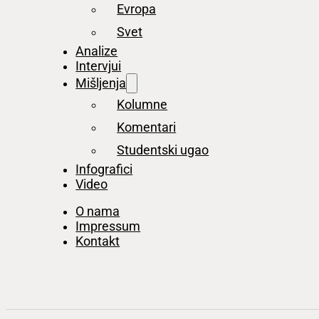
Evropa
Svet
Analize
Intervjui
Mišljenja
Kolumne
Komentari
Studentski ugao
Infografici
Video
O nama
Impressum
Kontakt