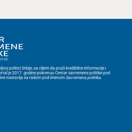
noj politici Srbije, sa ciljem da pruži kredibilne informacije i
rtal je 2017. godine pokrenuo Centar savremene politike pod
dine nastavlja sa radom pod imenom
Savremena politika
.