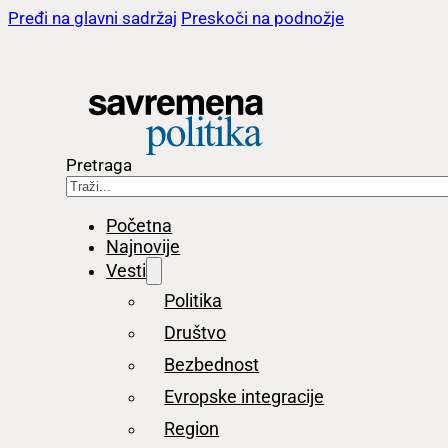
Pređi na glavni sadržaj
Preskoči na podnožje
Pretraga
Početna
Najnovije
Vesti
Politika
Društvo
Bezbednost
Evropske integracije
Region