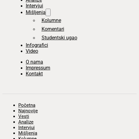
Intervjui
Mišljenja
Kolumne
Komentari
Studentski ugao
Infografici
Video
O nama
Impressum
Kontakt
Početna
Najnovije
Vesti
Analize
Intervjui
Mišljenja
Kolumne