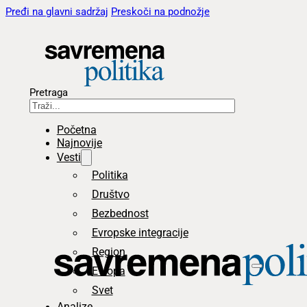
Pređi na glavni sadržaj
Preskoči na podnožje
Pretraga
Početna
Najnovije
Vesti
Politika
Društvo
Bezbednost
Evropske integracije
Region
Evropa
Svet
Analize