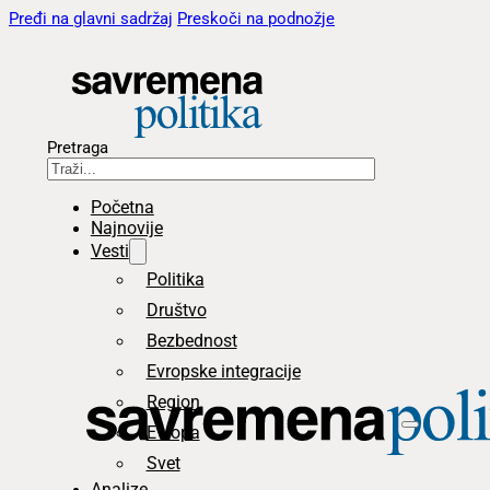
Pređi na glavni sadržaj
Preskoči na podnožje
Pretraga
Početna
Najnovije
Vesti
Politika
Društvo
Bezbednost
Evropske integracije
Region
Evropa
Svet
Analize