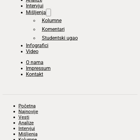
Intervjui
Mišljenja
Kolumne
Komentari
Studentski ugao
Infografici
Video
O nama
Impressum
Kontakt
Početna
Najnovije
Vesti
Analize
Intervjui
Mišljenja
Kolumne