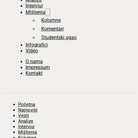
Intervjui
Mišljenja
Kolumne
Komentari
Studentski ugao
Infografici
Video
O nama
Impressum
Kontakt
Početna
Najnovije
Vesti
Analize
Intervjui
Mišljenja
Kolumne