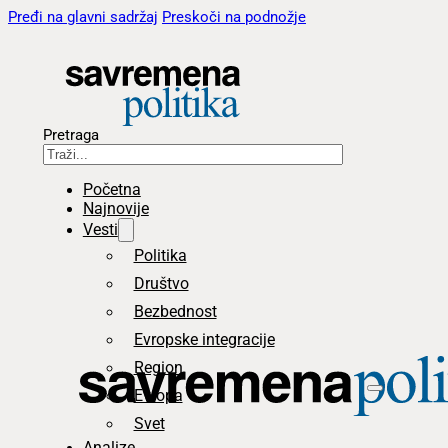
Pređi na glavni sadržaj
Preskoči na podnožje
Pretraga
Početna
Najnovije
Vesti
Politika
Društvo
Bezbednost
Evropske integracije
Region
Evropa
Svet
Analize