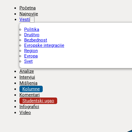
Početna
Najnovije
Vesti
Politika
Društvo
Bezbednost
Evropske integracije
Region
Evropa
Svet
Analize
Intervjui
Mišljenja
Kolumne
Komentari
Studentski ugao
Infografici
Video