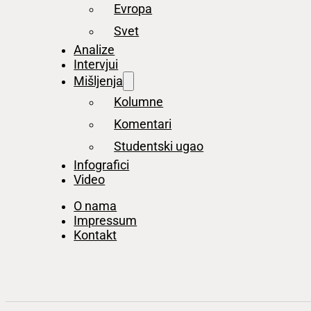
Evropa
Svet
Analize
Intervjui
Mišljenja
Kolumne
Komentari
Studentski ugao
Infografici
Video
O nama
Impressum
Kontakt