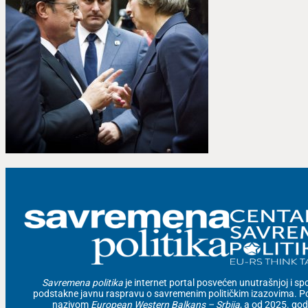
Savremena politika
je internet portal posvećen unutrašnjoj i spolj
podstakne javnu raspravu o savremenim političkim izazovima. Po
nazivom
European Western Balkans – Srbija
, a od 2025. go