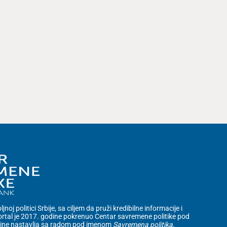
noj politici Srbije, sa ciljem da pruži kredibilne informacije i
rtal je 2017. godine pokrenuo Centar savremene politike pod
dine nastavlja sa radom pod imenom
Savremena politika
.