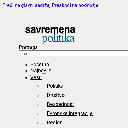
Pređi na glavni sadržaj
Preskoči na podnožje
Pretraga
Početna
Najnovije
Vesti
Politika
Društvo
Bezbednost
Evropske integracije
Region