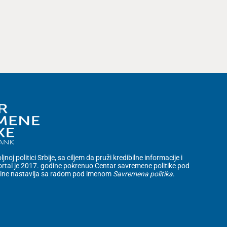
noj politici Srbije, sa ciljem da pruži kredibilne informacije i
rtal je 2017. godine pokrenuo Centar savremene politike pod
dine nastavlja sa radom pod imenom
Savremena politika
.