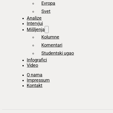
Evropa
Svet
Analize
Intervjui
Mišljenja
Kolumne
Komentari
Studentski ugao
Infografici
Video
O nama
Impressum
Kontakt