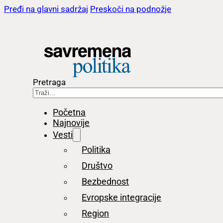
Pređi na glavni sadržaj
Preskoči na podnožje
Pretraga
Početna
Najnovije
Vesti
Politika
Društvo
Bezbednost
Evropske integracije
Region