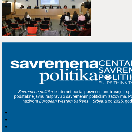
Savremena politika
je internet portal posvećen unutrašnjoj i spolj
podstakne javnu raspravu o savremenim političkim izazovima. Po
nazivom
European Western Balkans – Srbija
, a od 2025. go