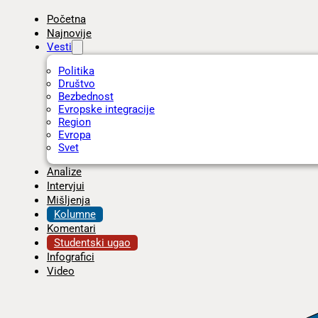
Početna
Najnovije
Vesti
Politika
Društvo
Bezbednost
Evropske integracije
Region
Evropa
Svet
Analize
Intervjui
Mišljenja
Kolumne
Komentari
Studentski ugao
Infografici
Video