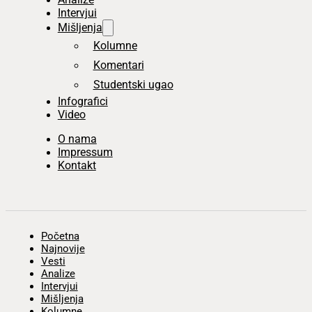
Intervjui
Mišljenja
Kolumne
Komentari
Studentski ugao
Infografici
Video
O nama
Impressum
Kontakt
Početna
Najnovije
Vesti
Analize
Intervjui
Mišljenja
Kolumne