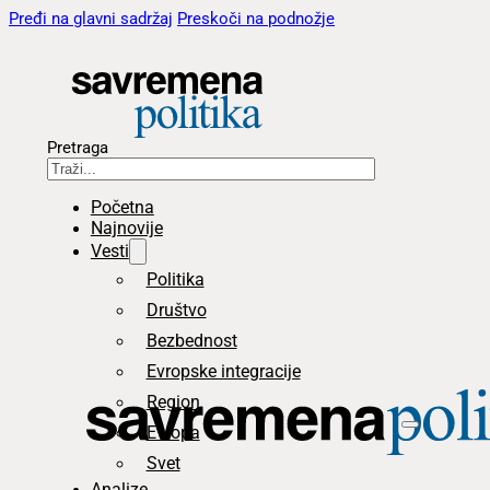
Pređi na glavni sadržaj
Preskoči na podnožje
Pretraga
Početna
Najnovije
Vesti
Politika
Društvo
Bezbednost
Evropske integracije
Region
Evropa
Svet
Analize