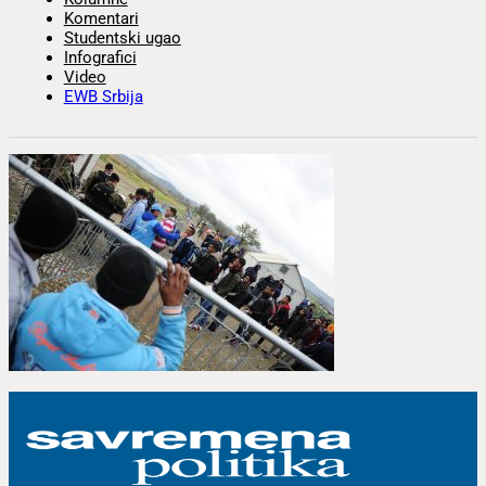
Komentari
Studentski ugao
Infografici
Video
EWB Srbija