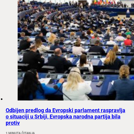
Odbijen predlog da Evropski parlament raspravlja
o situaciji u Srbiji, Evropska narodna partija bila
protiv
1 MINUTA ČITANJA