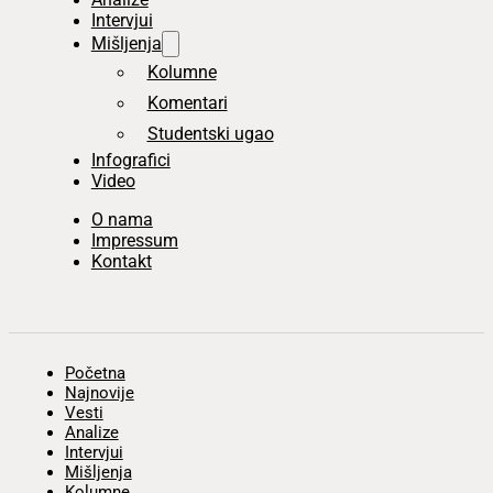
Intervjui
Mišljenja
Kolumne
Komentari
Studentski ugao
Infografici
Video
O nama
Impressum
Kontakt
Početna
Najnovije
Vesti
Analize
Intervjui
Mišljenja
Kolumne