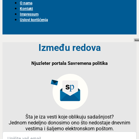
O nama
Kontakt
Impressum
Uslovi korišćenja
Između redova
Njuzleter portala Savremena politika
Šta je iza vesti koje oblikuju sadašnjost?
Jednom nedeljno donosimo ono što nedostaje dnevnim
vestima i šaljemo elektronskom poštom.