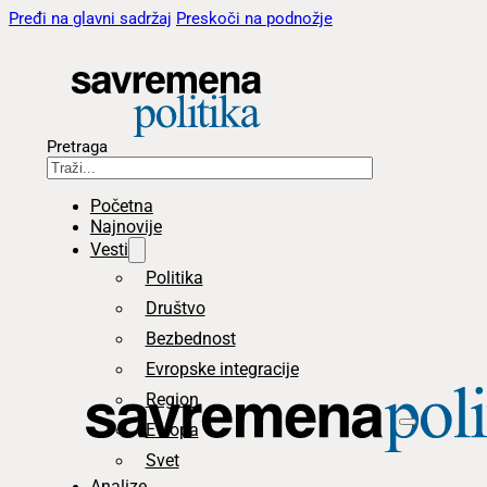
Pređi na glavni sadržaj
Preskoči na podnožje
Pretraga
Početna
Najnovije
Vesti
Politika
Društvo
Bezbednost
Evropske integracije
Region
Evropa
Svet
Analize