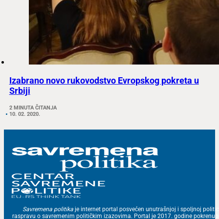
Izabrano novo rukovodstvo Evropskog pokreta u
Srbiji
2 MINUTA ČITANJA
10. 02. 2020.
Savremena politika
je internet portal posvećen unutrašnjoj i spoljnoj politic
raspravu o savremenim političkim izazovima. Portal je 2017. godine pokrenu