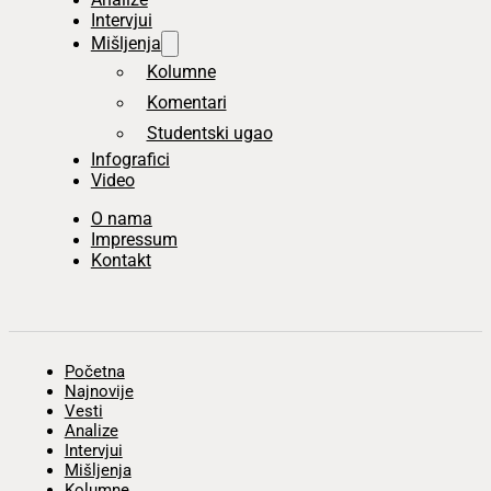
Intervjui
Mišljenja
Kolumne
Komentari
Studentski ugao
Infografici
Video
O nama
Impressum
Kontakt
Početna
Najnovije
Vesti
Analize
Intervjui
Mišljenja
Kolumne