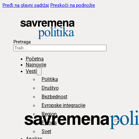
Pređi na glavni sadržaj
Preskoči na podnožje
Pretraga
Početna
Najnovije
Vesti
Politika
Društvo
Bezbednost
Evropske integracije
Region
Evropa
Svet
Analize