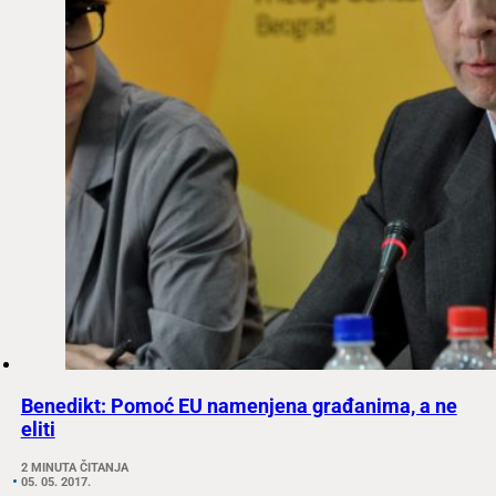
Benedikt: Pomoć EU namenjena građanima, a ne
eliti
2 MINUTA ČITANJA
05. 05. 2017.