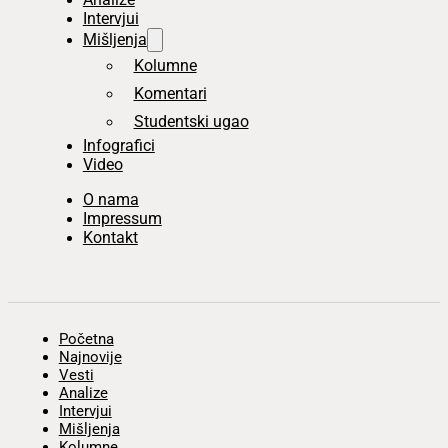
Intervjui
Mišljenja
Kolumne
Komentari
Studentski ugao
Infografici
Video
O nama
Impressum
Kontakt
Početna
Najnovije
Vesti
Analize
Intervjui
Mišljenja
Kolumne