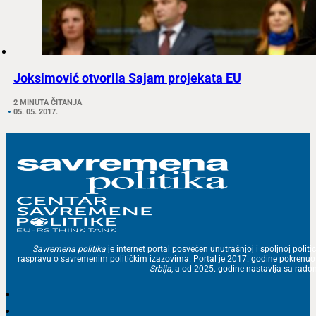
Joksimović otvorila Sajam projekata EU
2 MINUTA ČITANJA
05. 05. 2017.
Savremena politika
je internet portal posvećen unutrašnjoj i spoljnoj politic
raspravu o savremenim političkim izazovima. Portal je 2017. godine pokrenu
Srbija
, a od 2025. godine nastavlja sa ra