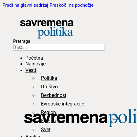
Pređi na glavni sadržaj
Preskoči na podnožje
Pretraga
Početna
Najnovije
Vesti
Politika
Društvo
Bezbednost
Evropske integracije
Region
Evropa
Svet
Analize