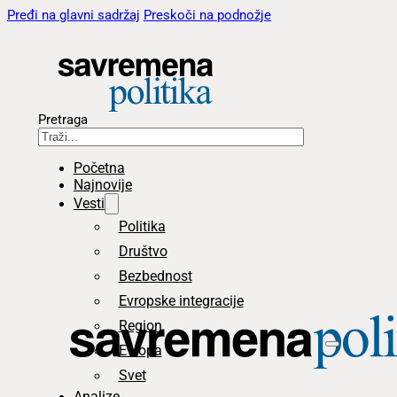
Pređi na glavni sadržaj
Preskoči na podnožje
Pretraga
Početna
Najnovije
Vesti
Politika
Društvo
Bezbednost
Evropske integracije
Region
Evropa
Svet
Analize