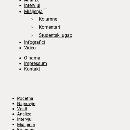
Intervjui
Mišljenja
Kolumne
Komentari
Studentski ugao
Infografici
Video
O nama
Impressum
Kontakt
Početna
Najnovije
Vesti
Analize
Intervjui
Mišljenja
Kolumne