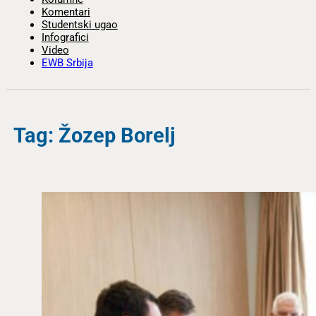
Komentari
Studentski ugao
Infografici
Video
EWB Srbija
Tag: Žozep Borelj