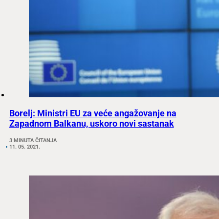
Borelj: Ministri EU za veće angažovanje na
Zapadnom Balkanu, uskoro novi sastanak
3 MINUTA ČITANJA
11. 05. 2021.