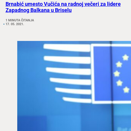
Brnabić umesto Vučića na radnoj večeri za lidere
Zapadnog Balkana u Briselu
1 MINUTA ČITANJA
17. 05. 2021.