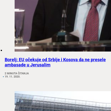
Borelj: EU očekuje od Srbije i Kosova da ne presele
ambasade u Jerusalim
2 MINUTA ČITANJA
19. 11. 2020.