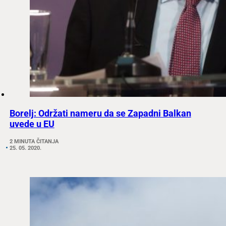
Borelj: Održati nameru da se Zapadni Balkan
uvede u EU
2 MINUTA ČITANJA
25. 05. 2020.