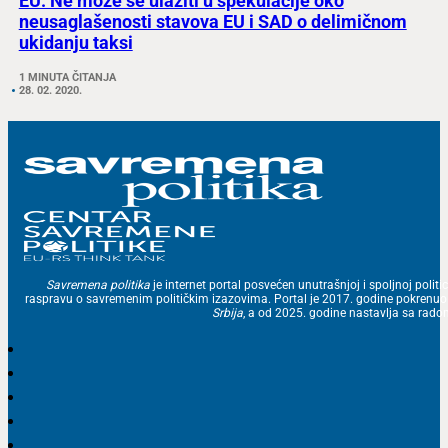
EU: Ne može se ulaziti u spekulacije oko
neusaglašenosti stavova EU i SAD o delimičnom
ukidanju taksi
1 MINUTA ČITANJA
28. 02. 2020.
Savremena politika
je internet portal posvećen unutrašnjoj i spoljnoj politic
raspravu o savremenim političkim izazovima. Portal je 2017. godine pokrenu
Srbija
, a od 2025. godine nastavlja sa ra