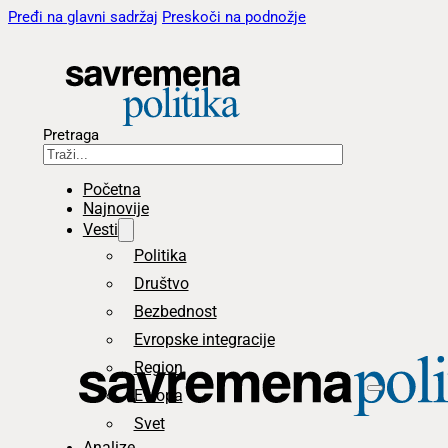
Pređi na glavni sadržaj
Preskoči na podnožje
Pretraga
Početna
Najnovije
Vesti
Politika
Društvo
Bezbednost
Evropske integracije
Region
Evropa
Svet
Analize