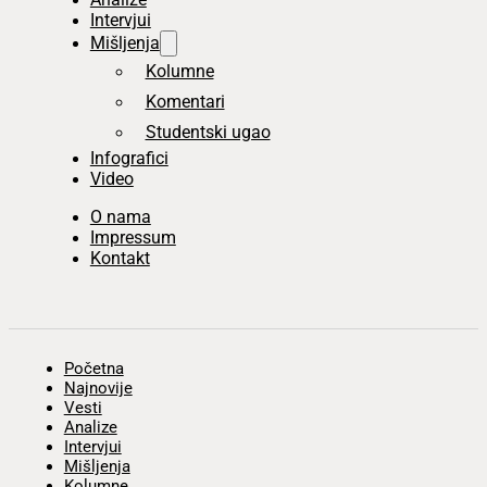
Intervjui
Mišljenja
Kolumne
Komentari
Studentski ugao
Infografici
Video
O nama
Impressum
Kontakt
Početna
Najnovije
Vesti
Analize
Intervjui
Mišljenja
Kolumne