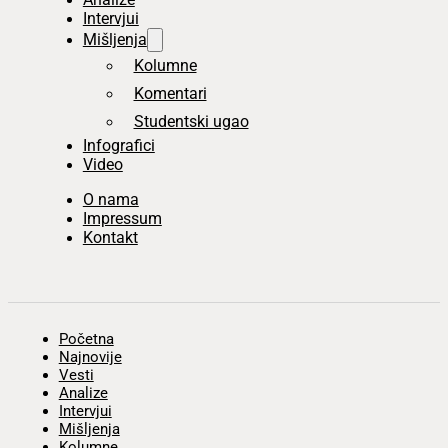
Intervjui
Mišljenja
Kolumne
Komentari
Studentski ugao
Infografici
Video
O nama
Impressum
Kontakt
Početna
Najnovije
Vesti
Analize
Intervjui
Mišljenja
Kolumne