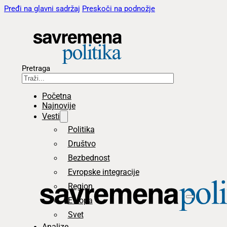
Pređi na glavni sadržaj
Preskoči na podnožje
Pretraga
Početna
Najnovije
Vesti
Politika
Društvo
Bezbednost
Evropske integracije
Region
Evropa
Svet
Analize