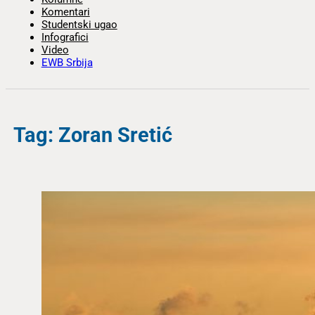
Komentari
Studentski ugao
Infografici
Video
EWB Srbija
Tag: Zoran Sretić