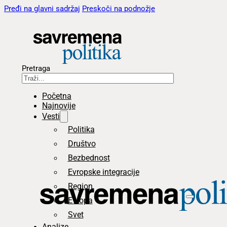
Pređi na glavni sadržaj
Preskoči na podnožje
Pretraga
Početna
Najnovije
Vesti
Politika
Društvo
Bezbednost
Evropske integracije
Region
Evropa
Svet
Analize