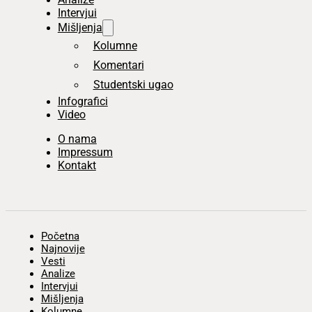
Intervjui
Mišljenja
Kolumne
Komentari
Studentski ugao
Infografici
Video
O nama
Impressum
Kontakt
Početna
Najnovije
Vesti
Analize
Intervjui
Mišljenja
Kolumne