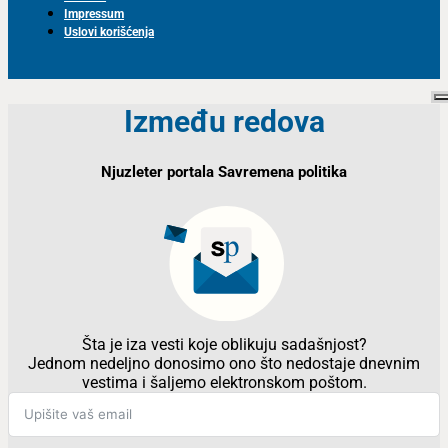
Impressum
Uslovi korišćenja
Između redova
Njuzleter portala Savremena politika
Šta je iza vesti koje oblikuju sadašnjost?
Jednom nedeljno donosimo ono što nedostaje dnevnim
vestima i šaljemo elektronskom poštom.