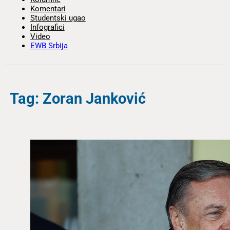
Komentari
Studentski ugao
Infografici
Video
EWB Srbija
Tag: Zoran Janković