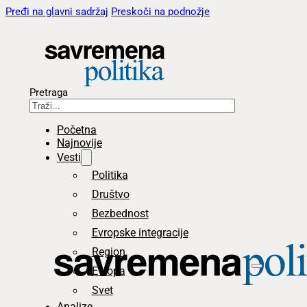
Pređi na glavni sadržaj
Preskoči na podnožje
Pretraga
Početna
Najnovije
Vesti
Politika
Društvo
Bezbednost
Evropske integracije
Region
Evropa
Svet
Analize