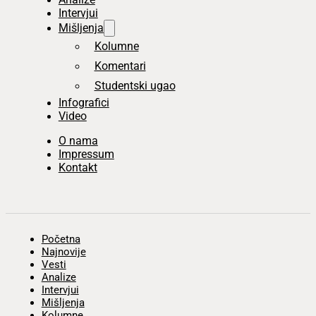
Intervjui
Mišljenja
Kolumne
Komentari
Studentski ugao
Infografici
Video
O nama
Impressum
Kontakt
Početna
Najnovije
Vesti
Analize
Intervjui
Mišljenja
Kolumne