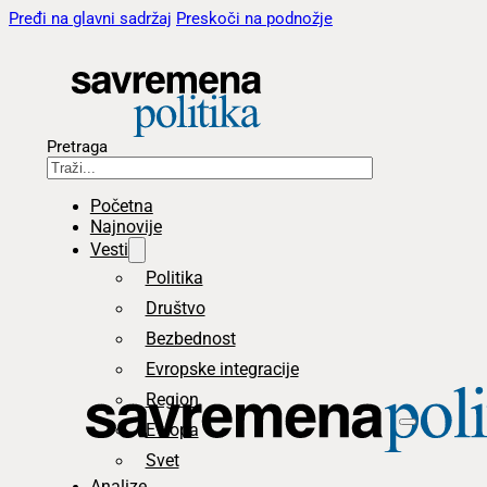
Pređi na glavni sadržaj
Preskoči na podnožje
Pretraga
Početna
Najnovije
Vesti
Politika
Društvo
Bezbednost
Evropske integracije
Region
Evropa
Svet
Analize