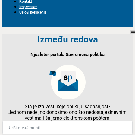
Kontakt
Impressum
Uslovi korišćenja
Između redova
Njuzleter portala Savremena politika
Šta je iza vesti koje oblikuju sadašnjost?
Jednom nedeljno donosimo ono što nedostaje dnevnim
vestima i šaljemo elektronskom poštom.