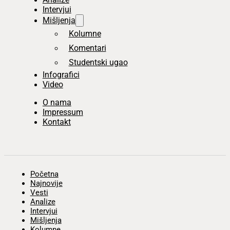
Intervjui
Mišljenja
Kolumne
Komentari
Studentski ugao
Infografici
Video
O nama
Impressum
Kontakt
Početna
Najnovije
Vesti
Analize
Intervjui
Mišljenja
Kolumne