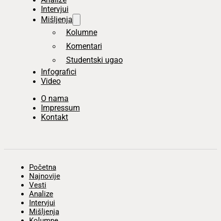
Intervjui
Mišljenja
Kolumne
Komentari
Studentski ugao
Infografici
Video
O nama
Impressum
Kontakt
Početna
Najnovije
Vesti
Analize
Intervjui
Mišljenja
Kolumne