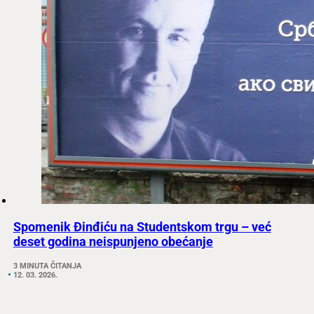
Spomenik Đinđiću na Studentskom trgu – već
deset godina neispunjeno obećanje
3 MINUTA ČITANJA
12. 03. 2026.