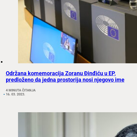
Održana komemoracija Zoranu Đinđiću u EP,
predloženo da jedna prostorija nosi njegovo ime
4 MINUTA ČITANJA
16. 03. 2023.