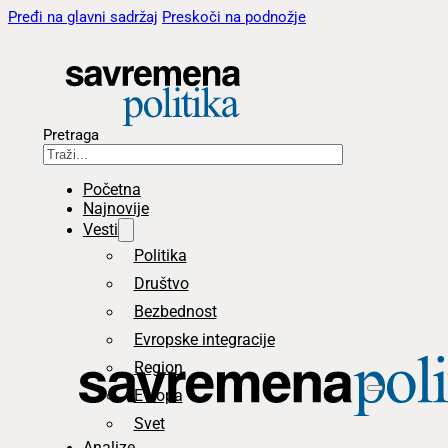
Pređi na glavni sadržaj
Preskoči na podnožje
Pretraga
Početna
Najnovije
Vesti
Politika
Društvo
Bezbednost
Evropske integracije
Region
Evropa
Svet
Analize