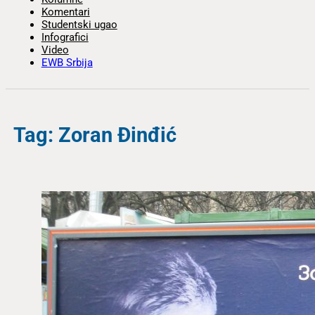
Komentari
Studentski ugao
Infografici
Video
EWB Srbija
Tag: Zoran Đinđić