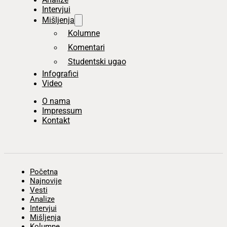
Intervjui
Mišljenja
Kolumne
Komentari
Studentski ugao
Infografici
Video
O nama
Impressum
Kontakt
Početna
Najnovije
Vesti
Analize
Intervjui
Mišljenja
Kolumne