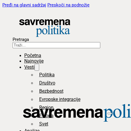
Pređi na glavni sadržaj
Preskoči na podnožje
Pretraga
Početna
Najnovije
Vesti
Politika
Društvo
Bezbednost
Evropske integracije
Region
Evropa
Svet
Analize