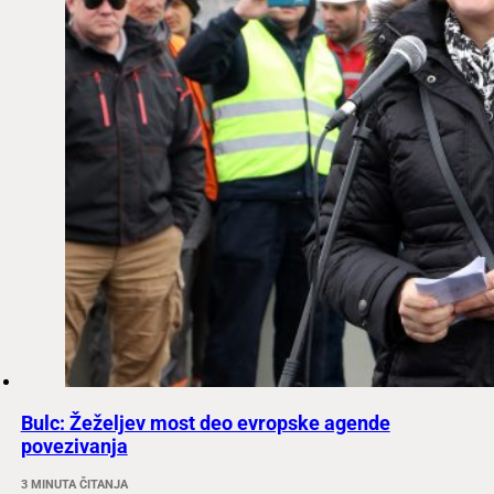
Bulc: Žeželjev most deo evropske agende
povezivanja
3 MINUTA ČITANJA