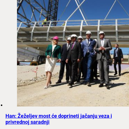
Han: Žeželjev most će doprineti jačanju veza i
privrednoj saradnji