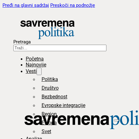
Pređi na glavni sadržaj
Preskoči na podnožje
Pretraga
Početna
Najnovije
Vesti
Politika
Društvo
Bezbednost
Evropske integracije
Region
Evropa
Svet
Analize