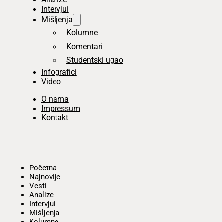
Intervjui
Mišljenja
Kolumne
Komentari
Studentski ugao
Infografici
Video
O nama
Impressum
Kontakt
Početna
Najnovije
Vesti
Analize
Intervjui
Mišljenja
Kolumne