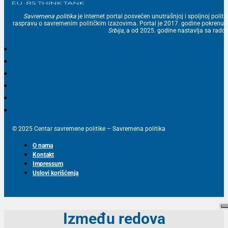
Savremena politika
je internet portal posvećen unutrašnjoj i spoljnoj politic
raspravu o savremenim političkim izazovima. Portal je 2017. godine pokrenu
Srbija
, a od 2025. godine nastavlja sa ra
© 2025 Centar savremene politike – Savremena politika
O nama
Kontakt
Impressum
Uslovi korišćenja
Između redova