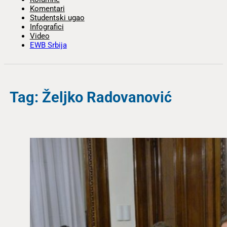
Komentari
Studentski ugao
Infografici
Video
EWB Srbija
Tag: Željko Radovanović