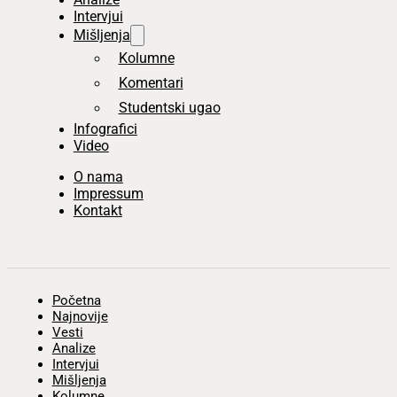
Intervjui
Mišljenja
Kolumne
Komentari
Studentski ugao
Infografici
Video
O nama
Impressum
Kontakt
Početna
Najnovije
Vesti
Analize
Intervjui
Mišljenja
Kolumne