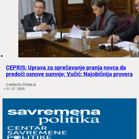
CEPRIS: Uprava za sprečavanje pranja novca da
predoči osnove sumnje; Vučić: Najobičnija provera
3 MINUTA ČITANJA
31. 07. 2020.