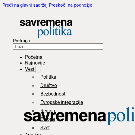
Pređi na glavni sadržaj
Preskoči na podnožje
Pretraga
Početna
Najnovije
Vesti
Politika
Društvo
Bezbednost
Evropske integracije
Region
Evropa
Svet
Analize