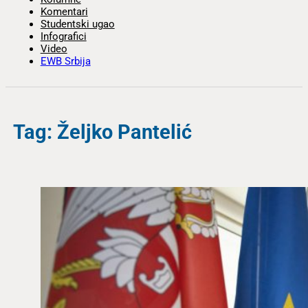
Komentari
Studentski ugao
Infografici
Video
EWB Srbija
Tag: Željko Pantelić