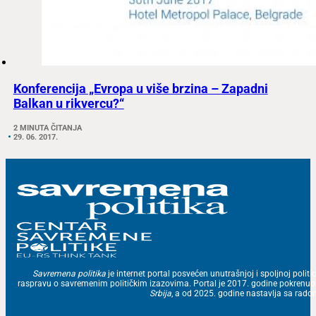
Konferencija „Evropa u više brzina – Zapadni
Balkan u rikvercu?“
2 MINUTA ČITANJA
29. 06. 2017.
Savremena politika
je internet portal posvećen unutrašnjoj i spoljnoj politic
raspravu o savremenim političkim izazovima. Portal je 2017. godine pokrenu
Srbija
, a od 2025. godine nastavlja sa ra