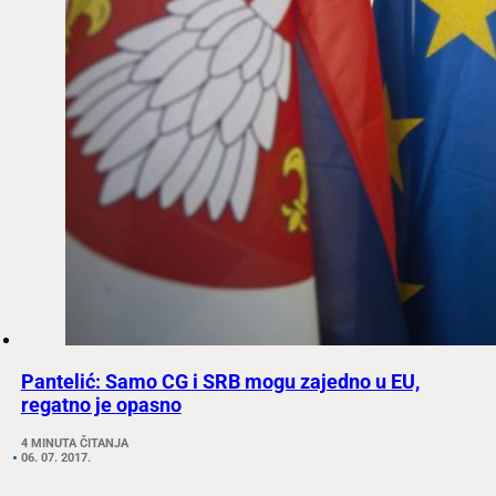
Pantelić: Samo CG i SRB mogu zajedno u EU,
regatno je opasno
4 MINUTA ČITANJA
06. 07. 2017.