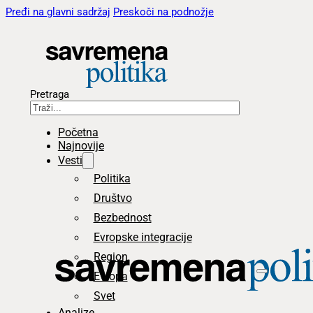
Pređi na glavni sadržaj
Preskoči na podnožje
Pretraga
Početna
Najnovije
Vesti
Politika
Društvo
Bezbednost
Evropske integracije
Region
Evropa
Svet
Analize