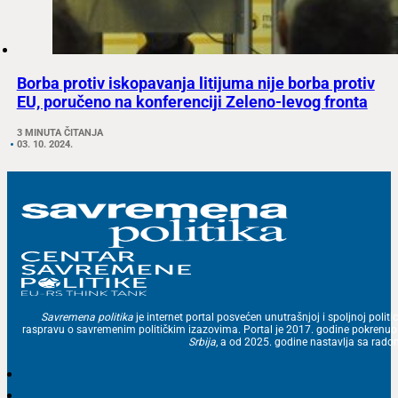
Borba protiv iskopavanja litijuma nije borba protiv
EU, poručeno na konferenciji Zeleno-levog fronta
3 MINUTA ČITANJA
03. 10. 2024.
Savremena politika
je internet portal posvećen unutrašnjoj i spoljnoj politic
raspravu o savremenim političkim izazovima. Portal je 2017. godine pokrenu
Srbija
, a od 2025. godine nastavlja sa ra