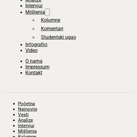
Intervjui
Mišljenja
Kolumne
Komentari
Studentski ugao
Infografici
Video
O nama
Impressum
Kontakt
Početna
Najnovije
Vesti
Analize
Intervjui
Mišljenja
Kolumne