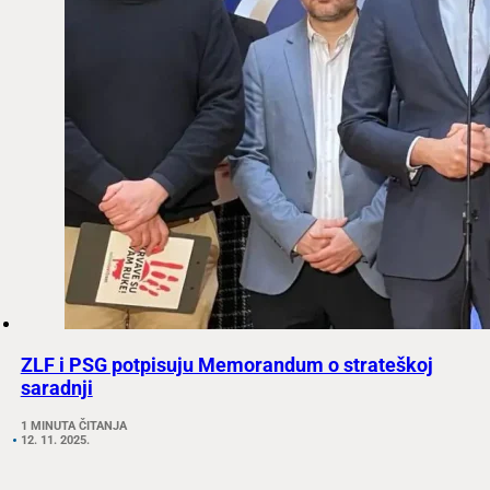
ZLF i PSG potpisuju Memorandum o strateškoj
saradnji
1 MINUTA ČITANJA
12. 11. 2025.