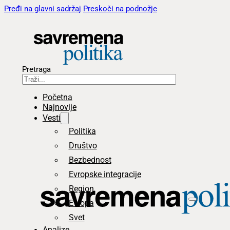
Pređi na glavni sadržaj
Preskoči na podnožje
Pretraga
Početna
Najnovije
Vesti
Politika
Društvo
Bezbednost
Evropske integracije
Region
Evropa
Svet
Analize