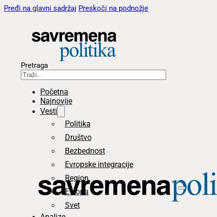
Pređi na glavni sadržaj
Preskoči na podnožje
Pretraga
Početna
Najnovije
Vesti
Politika
Društvo
Bezbednost
Evropske integracije
Region
Evropa
Svet
Analize