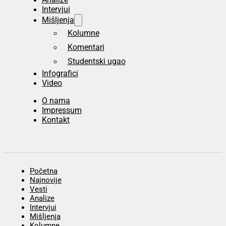
Intervjui
Mišljenja
Kolumne
Komentari
Studentski ugao
Infografici
Video
O nama
Impressum
Kontakt
Početna
Najnovije
Vesti
Analize
Intervjui
Mišljenja
Kolumne