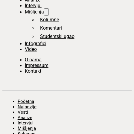
Intervjui
Mišljenja
Kolumne
Komentari
Studentski ugao
Infografici
Video
O nama
Impressum
Kontakt
Početna
Najnovije
Vesti
Analize
Intervjui
Mišljenja
Kolumne