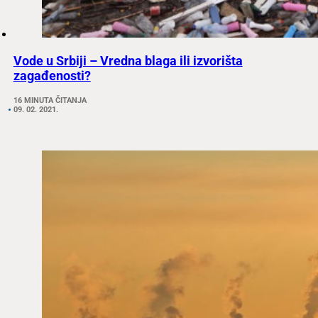
Vode u Srbiji – Vredna blaga ili izvorišta
zagađenosti?
16 MINUTA ČITANJA
09. 02. 2021.