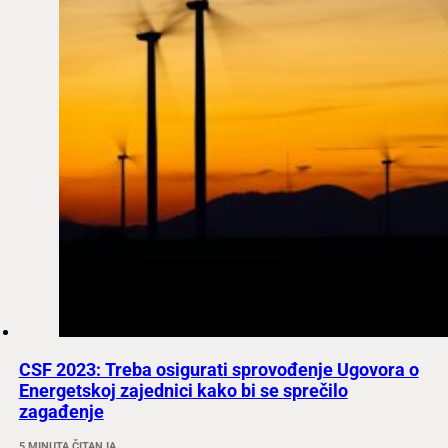
CSF 2023: Treba osigurati sprovođenje Ugovora o
Energetskoj zajednici kako bi se sprečilo
zagađenje
5 MINUTA ČITANJA