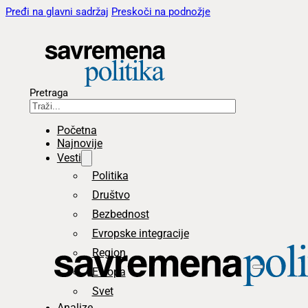
Pređi na glavni sadržaj
Preskoči na podnožje
Pretraga
Početna
Najnovije
Vesti
Politika
Društvo
Bezbednost
Evropske integracije
Region
Evropa
Svet
Analize