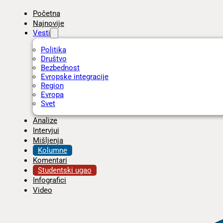
Početna
Najnovije
Vesti
Politika
Društvo
Bezbednost
Evropske integracije
Region
Evropa
Svet
Analize
Intervjui
Mišljenja
Kolumne
Komentari
Studentski ugao
Infografici
Video