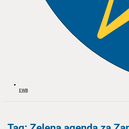
EWB
Tag: Zelena agenda za Za