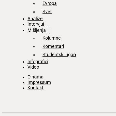
Evropa
Svet
Analize
Intervjui
Mišljenja
Kolumne
Komentari
Studentski ugao
Infografici
Video
O nama
Impressum
Kontakt