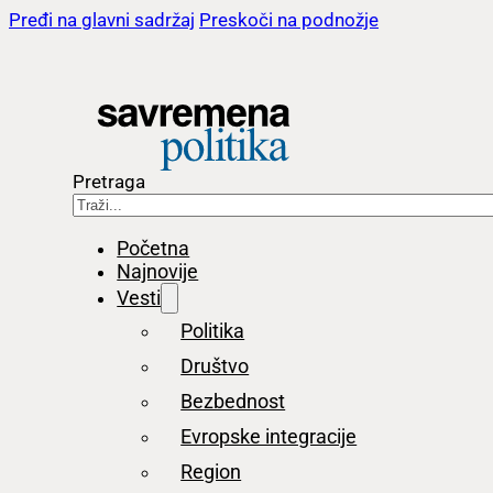
Pređi na glavni sadržaj
Preskoči na podnožje
Pretraga
Početna
Najnovije
Vesti
Politika
Društvo
Bezbednost
Evropske integracije
Region