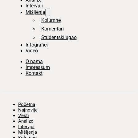
Intervjui
Mišljenja
Kolumne
Komentari
Studentski ugao
Infografici
Video
O nama
Impressum
Kontakt
Početna
Najnovije
Vesti
Analize
Intervjui
Mišljenja
Kolumne