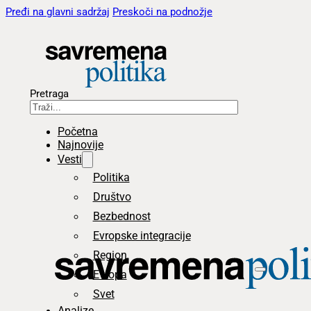
Pređi na glavni sadržaj
Preskoči na podnožje
Pretraga
Početna
Najnovije
Vesti
Politika
Društvo
Bezbednost
Evropske integracije
Region
Evropa
Svet
Analize