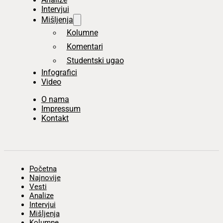
Intervjui
Mišljenja
Kolumne
Komentari
Studentski ugao
Infografici
Video
O nama
Impressum
Kontakt
Početna
Najnovije
Vesti
Analize
Intervjui
Mišljenja
Kolumne