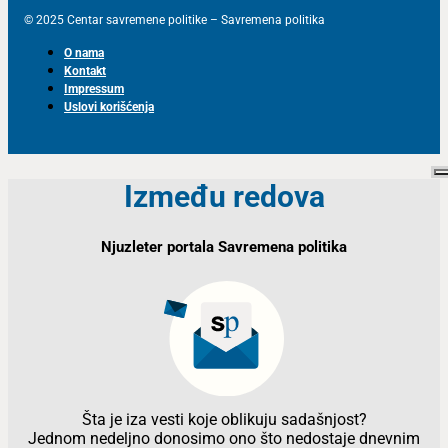
© 2025 Centar savremene politike – Savremena politika
O nama
Kontakt
Impressum
Uslovi korišćenja
Između redova
Njuzleter portala Savremena politika
Šta je iza vesti koje oblikuju sadašnjost?
Jednom nedeljno donosimo ono što nedostaje dnevnim