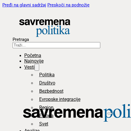
Pređi na glavni sadržaj
Preskoči na podnožje
Pretraga
Početna
Najnovije
Vesti
Politika
Društvo
Bezbednost
Evropske integracije
Region
Evropa
Svet
Analize