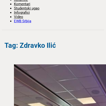
Komentari
Studentski ugao
Infografici
Video
EWB Srbija
Tag: Zdravko Ilić