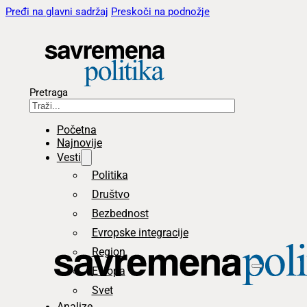
Pređi na glavni sadržaj
Preskoči na podnožje
Pretraga
Početna
Najnovije
Vesti
Politika
Društvo
Bezbednost
Evropske integracije
Region
Evropa
Svet
Analize