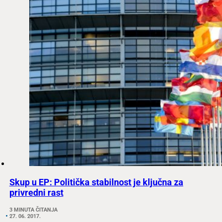
Skup u EP: Politička stabilnost je ključna za
privredni rast
3 MINUTA ČITANJA
27. 06. 2017.