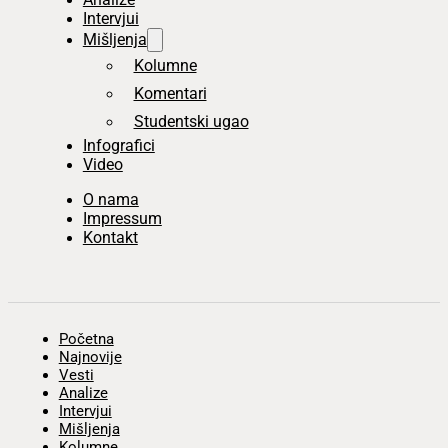
Intervjui
Mišljenja
Kolumne
Komentari
Studentski ugao
Infografici
Video
O nama
Impressum
Kontakt
Početna
Najnovije
Vesti
Analize
Intervjui
Mišljenja
Kolumne