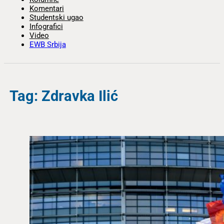
Komentari
Studentski ugao
Infografici
Video
EWB Srbija
Tag: Zdravka Ilić